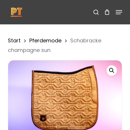
Skip
Menu
search
to
Cart
Close
Cart
Close
main
Menu
content
Start
Pferdemode
Schabracke
champagne sun