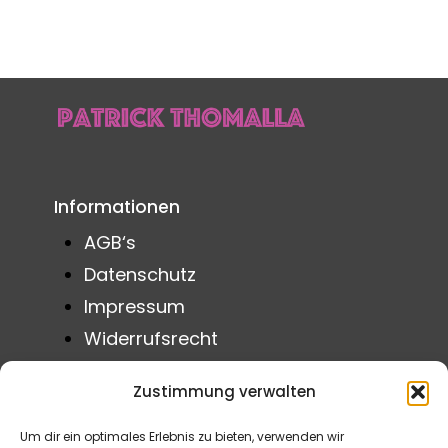
Informationen
AGB‘s
Datenschutz
Impressum
Widerrufsrecht
Zahlung & Versand
Zustimmung verwalten
Erklärung zur Barrierefreiheit
Cookie-Richtlinie (EU)
Um dir ein optimales Erlebnis zu bieten, verwenden wir