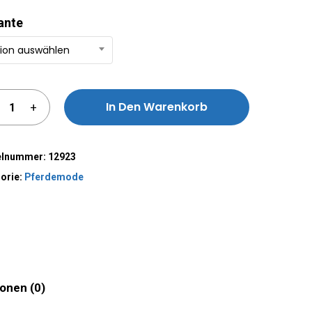
ante
ion auswählen
In Den Warenkorb
rnative:
kelnummer:
12923
orie:
Pferdemode
onen (0)