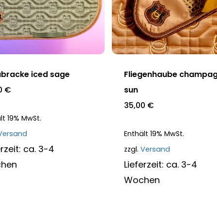
s
Dieses
kt
Produkt
weist
re
mehrere
bracke iced sage
Fliegenhaube champa
nten
Varianten
0
€
sun
auf.
35,00
€
lt 19% MwSt.
Die
Versand
Enthält 19% MwSt.
nen
Optionen
erzeit: ca. 3-4
zzgl.
Versand
n
können
hen
Lieferzeit: ca. 3-4
auf
Wochen
der
ktseite
Produktseite
lt
gewählt