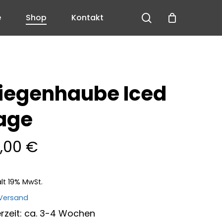
search
e
Shop
Kontakt
Close
Cart
liegenhaube Iced
age
,00
€
lt 19% MwSt.
Versand
erzeit: ca. 3-4 Wochen