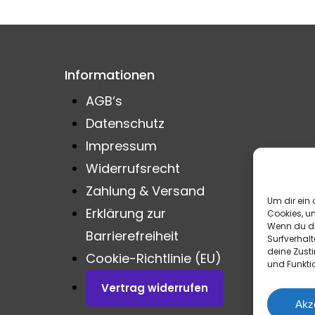
en
werden
Informationen
AGB‘s
Datenschutz
Impressum
Widerrufsrecht
Zahlung & Versand
Um dir ein 
Erklärung zur
Cookies, u
Wenn du di
Barrierefreiheit
Surfverhalt
deine Zust
Cookie-Richtlinie (EU)
und Funkti
Zwischensum
Vertrag widerrufen
Akz