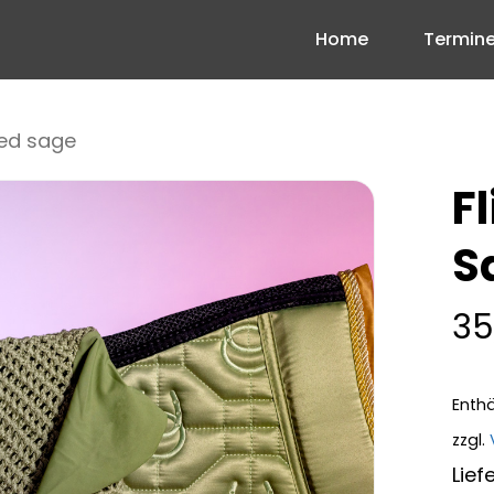
Home
Termin
Cart
ced sage
F
S
35
Enthä
zzgl.
Lief