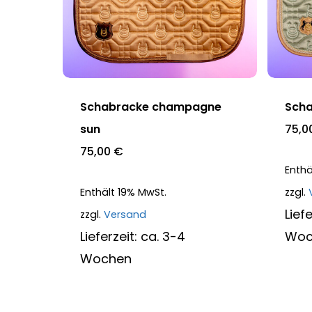
Dieses
Diese
Produkt
Produ
weist
weist
mehrere
mehre
Schabracke champagne
Scha
Varianten
Varia
sun
75,0
auf.
auf.
75,00
€
Enthä
Die
Die
Enthält 19% MwSt.
zzgl.
Optionen
Optio
Lief
zzgl.
Versand
können
könne
Lieferzeit: ca. 3-4
Woc
auf
auf
Wochen
der
der
Produktseite
Produ
gewählt
gewäh